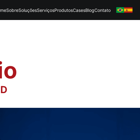
ome
Sobre
Soluções
Serviços
Produtos
Cases
Blog
Contato
io
ED