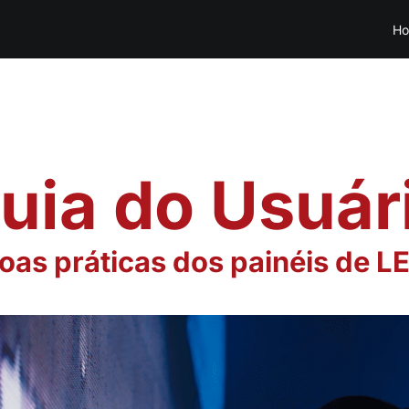
H
uia do Usuár
oas práticas dos painéis de L