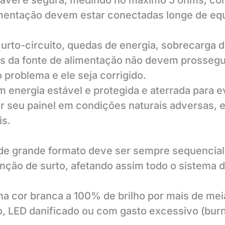
iável e segura, medindo no máximo 5 ohms, con
mentação devem estar conectadas longe de equ
to-circuito, quedas de energia, sobrecarga da
 da fonte de alimentação não devem prosseguir
problema e ele seja corrigido.
 energia estável e protegida e aterrada para e
ar seu painel em condições naturais adversas,
is.
e grande formato deve ser sempre sequencial p
nção de surto, afetando assim todo o sistema d
na cor branca a 100% de brilho por mais de mei
LED danificado ou com gasto excessivo (burn-in