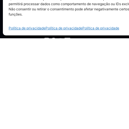
permitirá processar dados como comportamento de navegação ou IDs exclus
Não consentir ou retirar o consentimento pode afetar negativamente certos
funções.
Política de privacidade
Política de privacidade
Política de privacidade
Suporte e Políticas
Boas práticas dos painéis de LED
Termo de garantia de instalação
Termo de garantia do painel de LED