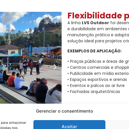
Flexibilidade 
A linha
LVS Outdoor
foi desen
e durabilidade em ambientes 
manutenção prática e adaptaç
solução ideal para projetos cr
EXEMPLOS DE APLICAÇÃO:
• Praças públicas e áreas de g
• Centros comerciais e shoppi
• Publicidade em mídia exterio
• Espaços esportivos e arenas
• Eventos e palcos ao ar livre
• Fachadas arquitetônicas
Gerenciar o consentimento
s para armazenar
Aceitar
ologias nos