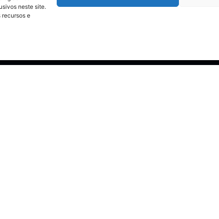
ivos neste site.
 recursos e
Atendimento
WhatsApp Brazil: +55 (41) 99219–5297
E-mail:
sales.brazil@leyardgroup.com