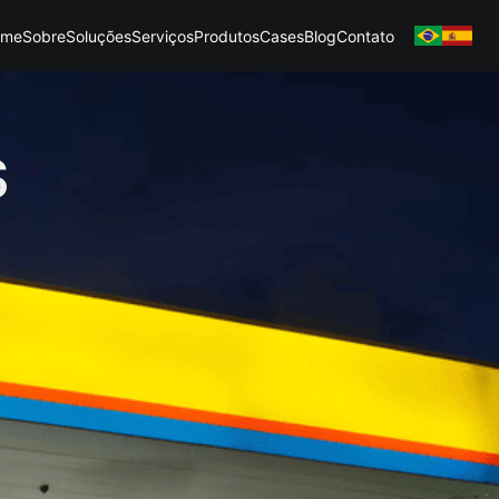
ome
Sobre
Soluções
Serviços
Produtos
Cases
Blog
Contato
S