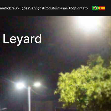
ome
Sobre
Soluções
Serviços
Produtos
Cases
Blog
Contato
 Leyard