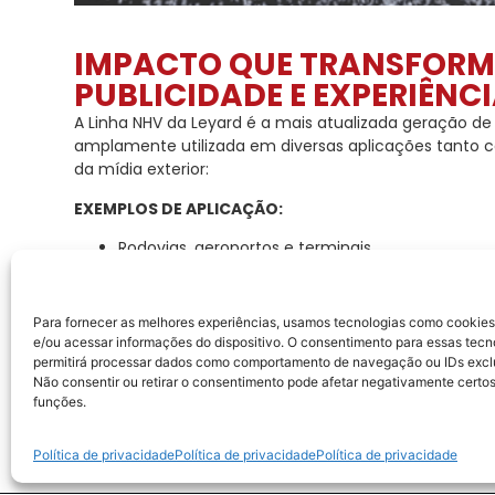
IMPACTO QUE TRANSFOR
PUBLICIDADE E EXPERIÊNC
A Linha NHV da Leyard é a mais atualizada geração de
amplamente utilizada em diversas aplicações tanto c
da mídia exterior:
EXEMPLOS DE APLICAÇÃO:
Rodovias, aeroportos e terminais
Fachadas curvas ou quinas
Para fornecer as melhores experiências, usamos tecnologias como cookie
Publicidades externas
e/ou acessar informações do dispositivo. O consentimento para essas tecn
permitirá processar dados como comportamento de navegação ou IDs exclus
Estação de trem
Não consentir ou retirar o consentimento pode afetar negativamente certos
Estádios de esportes
funções.
Postos de combustíveis
Política de privacidade
Política de privacidade
Política de privacidade