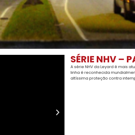
SÉRIE NHV – 
A série NHV da Leyard é mais at
linha é reconhecida mundialme
altíssima proteção contra intem