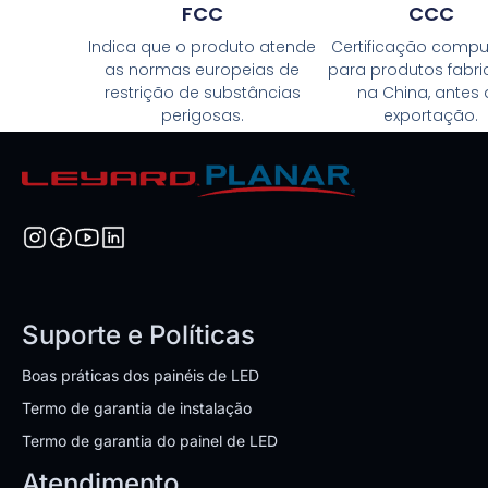
FCC
CCC
Indica que o produto atende
Certificação compu
as normas europeias de
para produtos fabr
restrição de substâncias
na China, antes
perigosas.
exportação.
Suporte e Políticas
Boas práticas dos painéis de LED
Termo de garantia de instalação
Termo de garantia do painel de LED
Atendimento