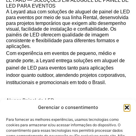
LEYARD — SOLUÇÕES EM ALUGUEL DE PAINEL DE
LED PARA EVENTOS
A
Leyard
atua com soluções de aluguel de painel de LED
para eventos por meio de sua linha
Rental
, desenvolvida
para projetos temporários que exigem alto desempenho
visual, facilidade de instalação e confiabilidade. Os
painéis de LED oferecem qualidade de imagem
consistente e flexibilidade para diferentes formatos e
aplicações.
Com experiência em eventos de pequeno, médio e
grande porte, a
Leyard
entrega soluções em aluguel de
painel de LED para eventos tanto
para aplicações
indoor
quanto outdoor, atendendo projetos corporativos,
institucionais e promocionais em todo o Brasil.
Alugar Painel de LED
Aluguel de Painel de LED
Gerenciar o consentimento
Aluguel de Painel de LED para Ambientes Externos
Para fornecer as melhores experiências, usamos tecnologias como
Aluguel de Painel de LED para Ambientes Internos
cookies para armazenar e/ou acessar informações do dispositivo. O
Aluguel de Painel de LED para Eventos de Diferentes
consentimento para essas tecnologias nos permitirá processar dados
como comportamento de navegação ou IDs exclusivos neste site. Não