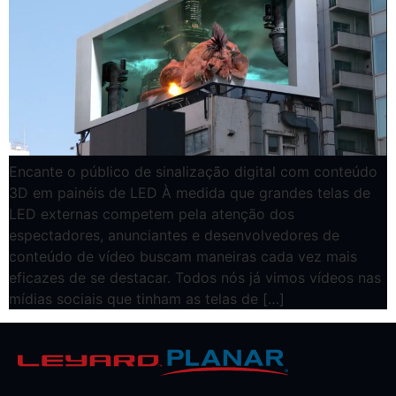
Encante o público de sinalização digital com conteúdo
3D em painéis de LED À medida que grandes telas de
LED externas competem pela atenção dos
espectadores, anunciantes e desenvolvedores de
conteúdo de vídeo buscam maneiras cada vez mais
eficazes de se destacar. Todos nós já vimos vídeos nas
mídias sociais que tinham as telas de […]