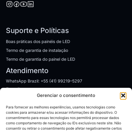
Suporte e Políticas
Boas práticas dos painéis de LED
Termo de garantia de instalação
Termo de garantia do painel de LED
Atendimento
WhatsApp Brazil: +55 (41) 99219–5297
E-mail:
sales.brazil@leyardgroup.com
Gerenciar o consentimento
Endereços
Para fornecer as melhores experiências, usamos tecnologias como
SÃO PAULO
cookies para armazenar e/ou acessar informações do dispositivo. O
consentimento para essas tecnologias nos permitirá processar dados
Av. Dr. Chucri Zaidan, 1550, cj 1905
como comportamento de navegação ou IDs exclusivos neste site. Não
Vila São Francisco/SP - CEP: 04711-130
consentir ou retirar o consentimento pode afetar negativamente certos
Segunda à Sexta: 08:00 às 18:00h