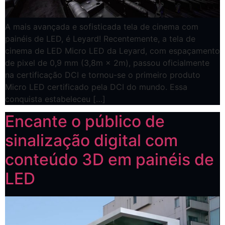
A mais avançada e sofisticada tela de cinema com
painéis de LED, é Leyard! Recentemente, a tela de
cinema de LED Micro LED da Leyard, com espaçamento
de pixel de 0,9 mm (3,8m × 2m), passou oficialmente
na certificação DCI e tornou-se o primeiro produto
Micro LED certificado pela DCI do mundo. Essa
conquista estabeleceu […]
Encante o público de
sinalização digital com
conteúdo 3D em painéis de
LED