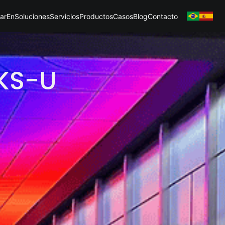
ar
En
Soluciones
Servicios
Productos
Casos
Blog
Contacto
HKS-U