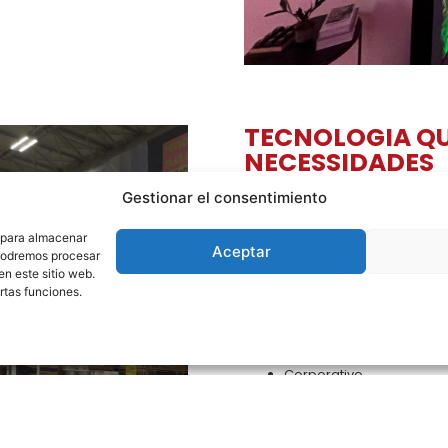
TECNOLOGIA QU
NECESSIDADES
Esta solução foi desenvolvid
Gestionar el consentimiento
qualidade visual, entregando 
desempenho versátil, adapta-s
s para almacenar
consistentes e impacto em qua
Aceptar
 podremos procesar
EJEMPLOS DE APLICACIÓN:
n este sitio web.
rtas funciones.
Minorista
Residencial
Corporativo
Transmisiones en vivo
Auditórios