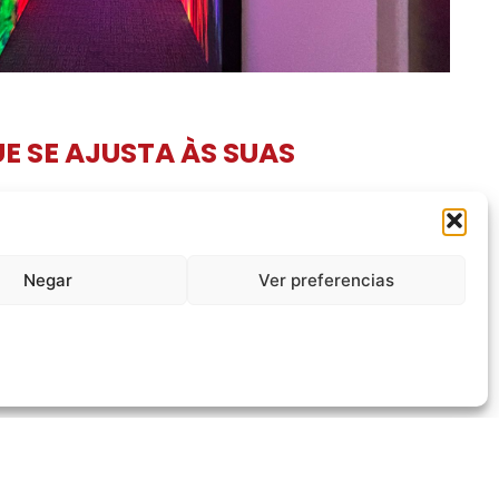
E SE AJUSTA ÀS SUAS
a para atender projetos em ambientes que demandam alta
uma experiência superior em definição e clareza. Com um
e facilmente a diferentes contextos, garantindo resultados
lquer uso.
Negar
Ver preferencias