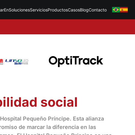
ar
En
Soluciones
Servicios
Productos
Casos
Blog
Contacto
lidad social
 Hospital Pequeño Príncipe. Esta alianza
omiso de marcar la diferencia en las