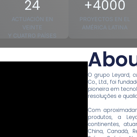
24
+4000
ACTUACIÓN EN
PROYECTOS EN EL
VEINTE
AMÉRICA LATINA
Y CUATRO PAÍSES
Abou
O grupo Leyard, c
Co., Ltd., foi fund
pioneira em tecno
resoluções e quali
Com aproximadam
produtos, a Le
continentes, atu
China, Canadá, Re