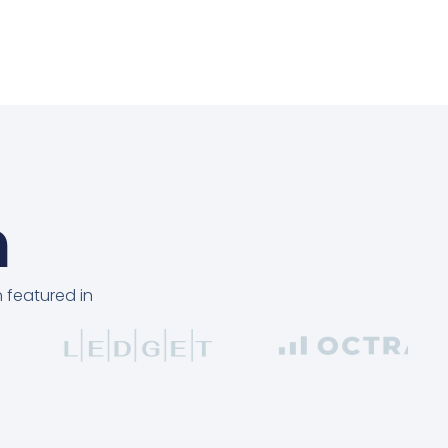
n
 featured in