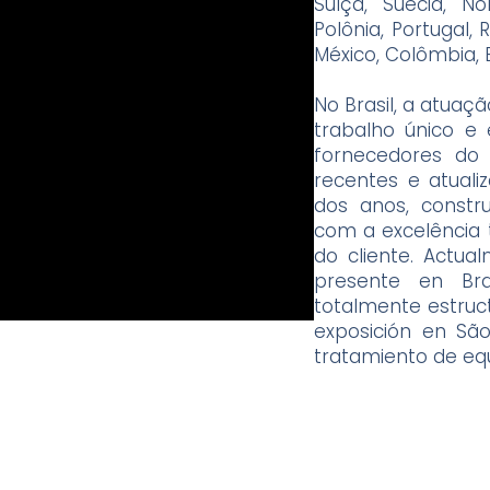
Suíça, Suécia, No
Polônia, Portugal, 
México, Colômbia, 
No Brasil, a atuaç
trabalho único e 
fornecedores do
recentes e atuali
dos anos, constr
com a excelência t
do cliente.
Actual
presente en Bra
totalmente estruct
exposición en Sã
tratamiento de equ