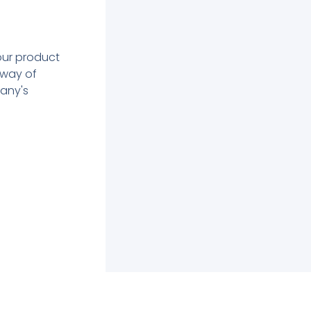
our product
 way of
pany's