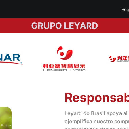
Hog
GRUPO LEYARD
Responsabi
Leyard do Brasil apoya al
ejemplifica nuestro compr