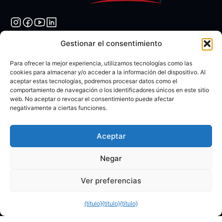
Gestionar el consentimiento
Soporte y políticas
Para ofrecer la mejor experiencia, utilizamos tecnologías como las
cookies para almacenar y/o acceder a la información del dispositivo. Al
aceptar estas tecnologías, podremos procesar datos como el
Mejores prácticas para paneles LED
comportamiento de navegación o los identificadores únicos en este sitio
web. No aceptar o revocar el consentimiento puede afectar
Plazo de garantía de instalación
negativamente a ciertas funciones.
Plazo de garantía del panel LED
Servicio
Aceptar
WhatsApp Brasil: +55 (41) 99219–5297
Negar
Correo electrónico:
ventas.brasil@leyardgroup.com
Ver preferencias
Direcciones
SÃO PAULO
{título}
{título}
{título}
AV. Dr. Chucri Zaidan, 1550, cj 1905