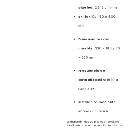
píxeles:
2,5, 3 y 4 mm.
Brillar:
De 450 a 600
nits
Dimensiones del
mueble:
320 × 160 y 80
× 320 mm
Frecuencia de
actualización:
1920 a
≥3840 Hz
Instalación mediante
imanes o fijación.
La disponibilidad de píxeles en stock en
Brasil, así como la información técnica de