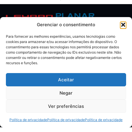
Gerenciar o consentimento
Para fornecer as melhores experiências, usamos tecnologias como
cookies para armazenar e/ou acessar informações do dispositivo. O
consentimento para essas tecnologias nos permitirá processar dados
como comportamento de navegação ou IDs exclusivos neste site. Não
Suporte e Políticas
consentir ou retirar o consentimento pode afetar negativamente certos
recursos e funções.
Boas práticas dos painéis de LED
Termo de garantia de instalação
Aceitar
Termo de garantia do painel de LED
Negar
Atendimento
Ver preferências
WhatsApp Brazil: +55 (41) 99219–5297
E-mail:
sales.brazil@leyardgroup.com
Política de privacidade
Política de privacidade
Política de privacidade
Endereços