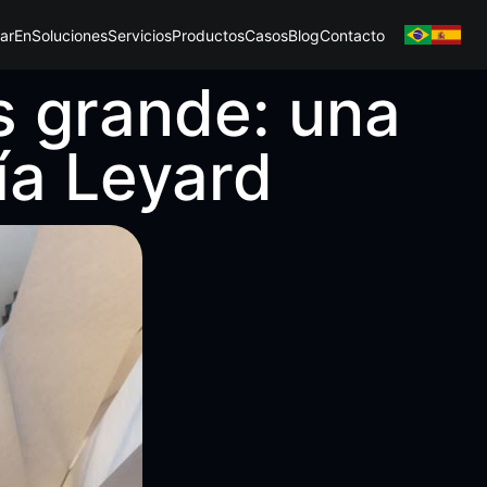
ar
En
Soluciones
Servicios
Productos
Casos
Blog
Contacto
s grande: una
ía Leyard