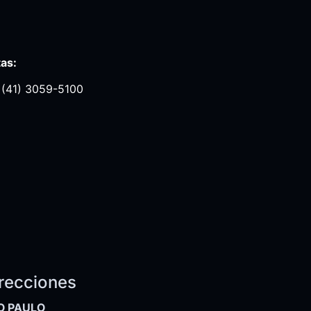
as:
 (41) 3059-5100
recciones
O PAULO