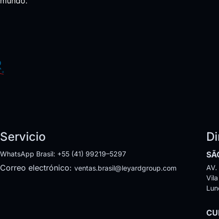
l mundo.
Servicio
Di
WhatsApp Brasil: +55 (41) 99219–5297
SÃ
Correo electrónico:
AV. 
ventas.brasil@leyardgroup.com
Vil
Lun
CU