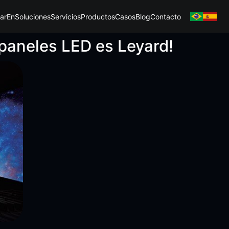
ar
En
Soluciones
Servicios
Productos
Casos
Blog
Contacto
 paneles LED es Leyard!