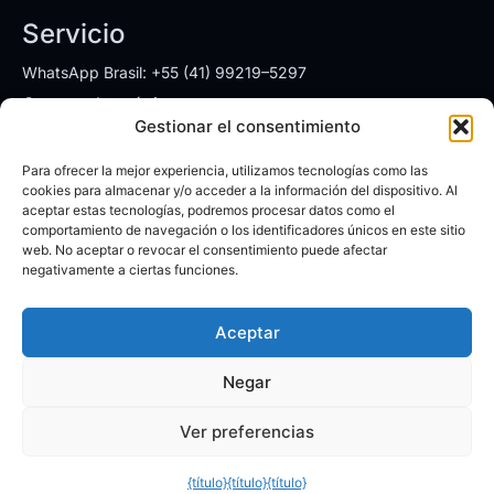
Servicio
WhatsApp Brasil: +55 (41) 99219–5297
Correo electrónico:
ventas.brasil@leyardgroup.com
Gestionar el consentimiento
Direcciones
Para ofrecer la mejor experiencia, utilizamos tecnologías como las
SÃO PAULO
cookies para almacenar y/o acceder a la información del dispositivo. Al
aceptar estas tecnologías, podremos procesar datos como el
AV. Dr. Chucri Zaidan, 1550, cj 1905
comportamiento de navegación o los identificadores únicos en este sitio
Vila São Francisco/SP - Código Postal: 04711-130
web. No aceptar o revocar el consentimiento puede afectar
Lunes a viernes: 08:00 a 18:00h
negativamente a ciertas funciones.
CURITIBA
Aceptar
Calle Alto Paraná 1424 – Pinhais/PR
Código postal: 83324–380
Negar
Ver preferencias
Derechos de autor ©2025 | Leyard do Brasil LTDA.
{título}
{título}
{título}