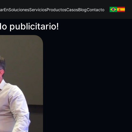
ar
En
Soluciones
Servicios
Productos
Casos
Blog
Contacto
 publicitario!