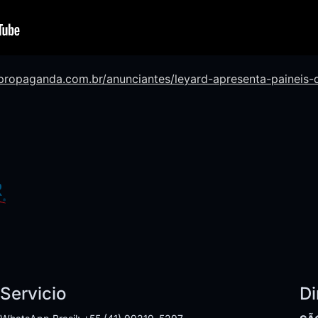
propaganda.com.br/anunciantes/leyard-apresenta-paineis-
Servicio
Di