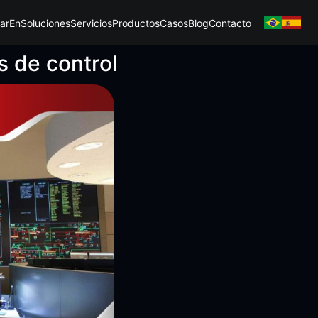
ar
En
Soluciones
Servicios
Productos
Casos
Blog
Contacto
s de control