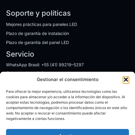
Soporte y políticas
Mejores prácticas para paneles LED
Plazo de garantía de instalación
Plazo de garantía del panel LED
Servicio
WhatsApp Brasil: +55 (41) 99219–5297
Correo electrónico:
ventas.brasil@leyardgroup.com
Gestionar el consentimiento
Direcciones
Para ofrecer la mejor experiencia, utilizamos tecnologías como las
SÃO PAULO
cookies para almacenar y/o acceder a la información del dispositivo. Al
aceptar estas tecnologías, podremos procesar datos como el
AV. Dr. Chucri Zaidan, 1550, cj 1905
comportamiento de navegación o los identificadores únicos en este sitio
Vila São Francisco/SP - Código Postal: 04711-130
web. No aceptar o revocar el consentimiento puede afectar
Lunes a viernes: 08:00 a 18:00h
negativamente a ciertas funciones.
CURITIBA