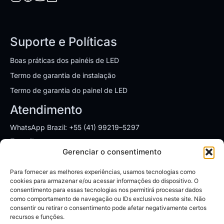
Suporte e Políticas
Boas práticas dos painéis de LED
Termo de garantia de instalação
Termo de garantia do painel de LED
Atendimento
WhatsApp Brazil: +55 (41) 99219–5297
E-mail:
sales.brazil@leyardgroup.com
Gerenciar o consentimento
Endereços
Para fornecer as melhores experiências, usamos tecnologias como
SÃO PAULO
cookies para armazenar e/ou acessar informações do dispositivo. O
consentimento para essas tecnologias nos permitirá processar dados
Av. Dr. Chucri Zaidan, 1550, cj 1905
como comportamento de navegação ou IDs exclusivos neste site. Não
Vila São Francisco/SP - CEP: 04711-130
consentir ou retirar o consentimento pode afetar negativamente certos
Segunda à Sexta: 08:00 às 18:00h
recursos e funções.