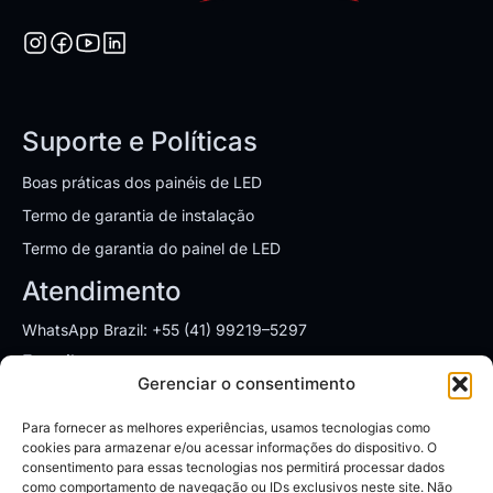
Suporte e Políticas
Boas práticas dos painéis de LED
Termo de garantia de instalação
Termo de garantia do painel de LED
Atendimento
WhatsApp Brazil: +55 (41) 99219–5297
E-mail:
sales.brazil@leyardgroup.com
Gerenciar o consentimento
Endereços
Para fornecer as melhores experiências, usamos tecnologias como
SÃO PAULO
cookies para armazenar e/ou acessar informações do dispositivo. O
consentimento para essas tecnologias nos permitirá processar dados
Av. Dr. Chucri Zaidan, 1550, cj 1905
como comportamento de navegação ou IDs exclusivos neste site. Não