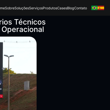
ome
Sobre
Soluções
Serviços
Produtos
Cases
Blog
Contato
rios Técnicos
 Operacional