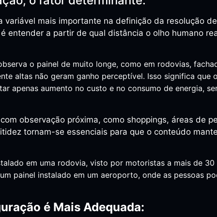
ação, o fator determinante:
 a variável mais importante na definição da resolução d
al é entender a partir de qual distância o olho humano r
observa o painel de muito longe, como em rodovias, facha
nte altas não geram ganho perceptível. Isso significa que
tar apenas aumento no custo e no consumo de energia, sem
s com observação próxima, como shoppings, áreas de p
 nitidez tornam-se essenciais para que o conteúdo mante
talado em uma rodovia, visto por motoristas a mais de 30 
m painel instalado em um aeroporto, onde as pessoas pod
uração é Mais Adequada: