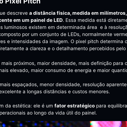
 Pixel Pitch
 que descreve
a distância física, medida em milímetros
jacente em um painel de LED
. Essa medida está diretam
os luminosos existem em determinada área e à resolução
é composto por um conjunto de LEDs, normalmente vermel
s e intensidades da imagem. O pixel pitch determina 
iretamente a clareza e o detalhamento percebidos pelo 
ls mais próximos, maior densidade, mais definição para
mais elevado, maior consumo de energia e maior quant
s mais espaçados, menor densidade, resolução aparente
xcelente a longas distâncias e custos menores.
ém da estética: ele é um
fator estratégico
para equilibra
peracionais ao longo da vida útil do painel.