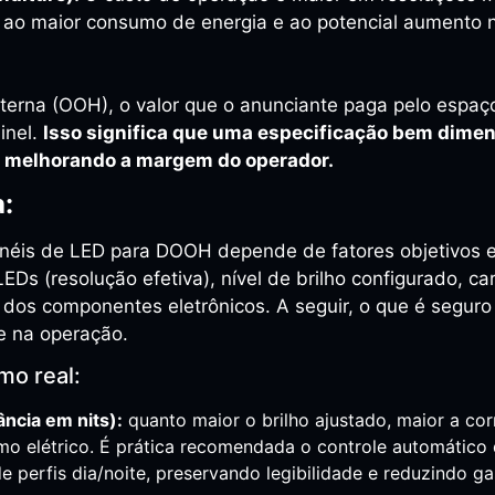
do ao maior consumo de energia e ao potencial aumento
terna (OOH), o valor que o anunciante paga pelo espaço
inel.
Isso significa que uma especificação bem dime
s, melhorando a margem do operador.
a:
ainéis de LED para DOOH depende de fatores objetivos 
EDs (resolução efetiva), nível de brilho configurado, ca
a dos componentes eletrônicos. A seguir, o que é segur
e na operação.
mo real:
ância em nits):
quanto maior o brilho ajustado, maior a co
mo elétrico. É prática recomendada o controle automático 
e perfis dia/noite, preservando legibilidade e reduzindo g