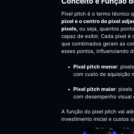
Conceito e Função do
Pixel pitch é o termo técnico
pixel e o centro do pixel ad
pixels,
ou seja, quantos pont
capaz de exibir. Cada pixel 
que combinados geram as core
esses pontos, influenciando d
Pixel pitch menor
: pixe
com custo de aquisição 
Pixel pitch maior
: pixel
com desempenho visual e
A função do pixel pitch vai al
investimento inicial e custos o