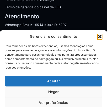
Termo de garantia do painel de LED
Atendimento
WhatsApp Brazil: +55 (41) 99219–5297
E-mail:
sales.brazil@leyardgroup.com
Gerenciar o consentimento
Endereços
Para fornecer as melhores experiências, usamos tecnologias como
SÃO PAULO
cookies para armazenar e/ou acessar informações do dispositivo. O
consentimento para essas tecnologias nos permitirá processar dados
Av. Dr. Chucri Zaidan, 1550, cj 1905
como comportamento de navegação ou IDs exclusivos neste site. Não
Vila São Francisco/SP - CEP: 04711-130
consentir ou retirar o consentimento pode afetar negativamente certos
Segunda à Sexta: 08:00 às 18:00h
recursos e funções.
CURITIBA
Aceitar
Rua Alto Paraná, 1424 – Pinhais/PR
CEP: 83324–380
Negar
Ver preferências