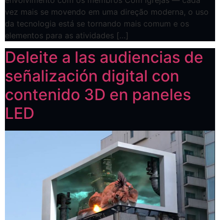
vez mais se movendo em uma direção moderna, o uso
da tecnologia está se tornando mais comum e os
elementos para as atividades […]
Deleite a las audiencias de
señalización digital con
contenido 3D en paneles
LED