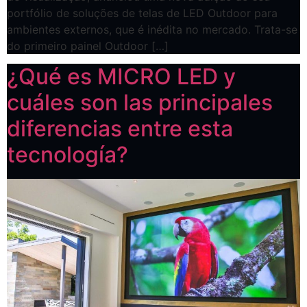
portfólio de soluções de telas de LED Outdoor para
ambientes externos, que é inédita no mercado. Trata-se
do primeiro painel Outdoor […]
¿Qué es MICRO LED y
cuáles son las principales
diferencias entre esta
tecnología?