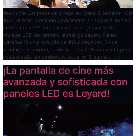
Revolução Corporativa: Chega ao Brasil. O Monitor LCD
105” 5K mais premiado globalmente da Leyard! Na feira
InfoComm 2023 foi anunciado o lançamento do
monitor LCD de formato ultralargo Leyard Planar
UltraRes W uma solução de 105 polegadas, 5k de
resolução e proporção de aspecto 21:9 otimizado para
colaboração em ambientes trabalho. E agora o […]
¡La pantalla de cine más
avanzada y sofisticada con
paneles LED es Leyard!