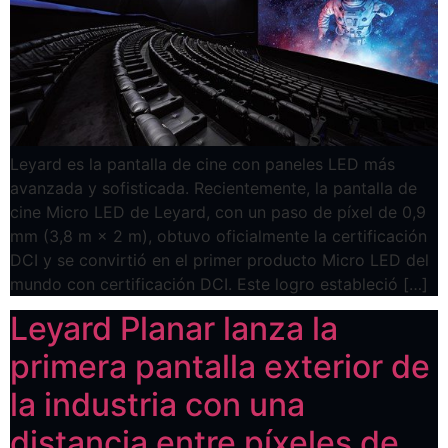
Leyard es la pantalla de cine con paneles LED más
avanzada y sofisticada. Recientemente, la pantalla de
cine Micro LED de Leyard, con un paso de píxel de 0,9
mm (3,8 m × 2 m), obtuvo oficialmente la certificación
DCI y se convirtió en el primer producto Micro LED del
mundo con certificación DCI. Este logro estableció […]
Leyard Planar lanza la
primera pantalla exterior de
la industria con una
distancia entre píxeles de