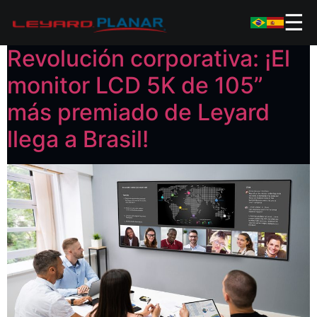
☰
Revolución corporativa: ¡El
monitor LCD 5K de 105”
más premiado de Leyard
llega a Brasil!