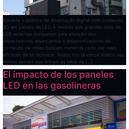
Encante o público de sinalização digital com conteúdo
3D em painéis de LED À medida que grandes telas de
LED externas competem pela atenção dos
espectadores, anunciantes e desenvolvedores de
conteúdo de vídeo buscam maneiras cada vez mais
eficazes de se destacar. Todos nós já vimos vídeos nas
mídias sociais que tinham as telas de […]
El impacto de los paneles
LED en las gasolineras