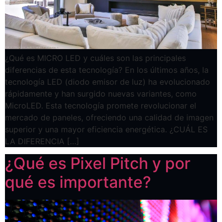
¿Qué es MICRO LED y cuáles son las principales
diferencias de esta tecnología? En los últimos años, la
tecnología LED (diodo emisor de luz) ha evolucionado
rápidamente y han surgido nuevas variantes, como
MicroLED. Esta tecnología promete revolucionar el
mercado de paneles, ofreciendo una calidad de imagen
superior y una mayor eficiencia energética. ¿CUÁL ES
LA DIFERENCIA […]
¿Qué es Pixel Pitch y por
qué es importante?