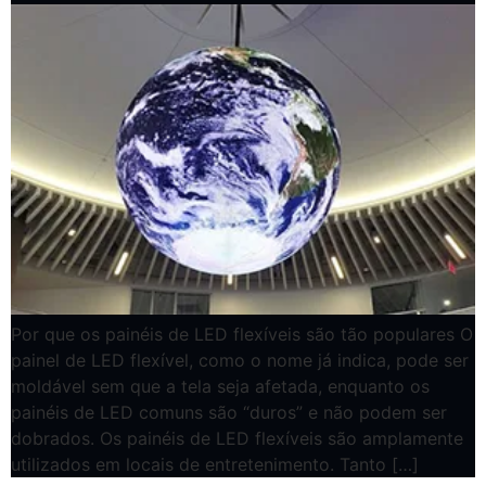
Por que os painéis de LED flexíveis são tão populares O
painel de LED flexível, como o nome já indica, pode ser
moldável sem que a tela seja afetada, enquanto os
painéis de LED comuns são “duros” e não podem ser
dobrados. Os painéis de LED flexíveis são amplamente
utilizados em locais de entretenimento. Tanto […]