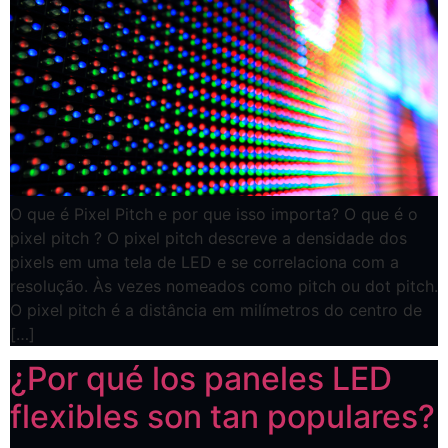
O que é Pixel Pitch e por que isso importa? O que é o
pixel pitch ? O pixel pitch descreve a densidade dos
pixels em uma tela de LED e se correlaciona com a
resolução. Às vezes nomeados como pitch ou dot pitch.
O pixel pitch é a distância em milímetros do centro de
[…]
¿Por qué los paneles LED
flexibles son tan populares?